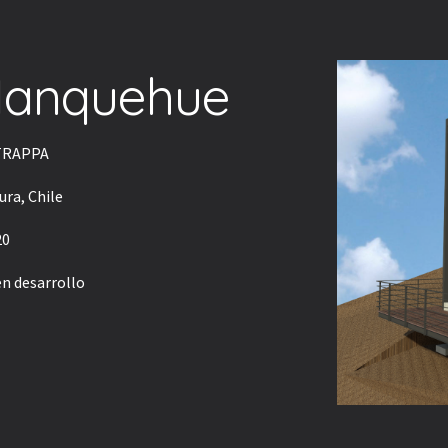
ip to main content
Skip to navigat
 Manquehue
TRAPPA
ura, Chile
20
 en desarrollo